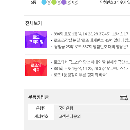
+
5등
당첨번호 3개 숫자 
전체보기
884회 로또 1등 `4, 14, 23, 28, 37, 45`…보너스 17
로또
로또 조작설 눈길, '로또 대세번호' 
프리미엄
'당첨금 25억' 로또 887회 당첨번호·대박 명당은?
로또의 비극…23억 당첨 아내와 딸
로또의
884회 로또 1등 `4, 14, 23, 28, 37, 45`…보너스 17
비극
로또 1등 당첨이 부른 ‘형제의 비극’
로또 당첨확률을 높이는 방법을 알고싶다는 학생의 고민.
무통장입금
은행명
국민은행
계좌번호
고객센터 문의
※공지사항※
2021.12.07