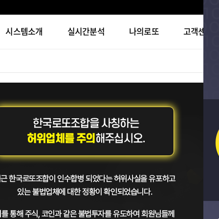
시스템소개
실시간분석
나의로또
고객센터